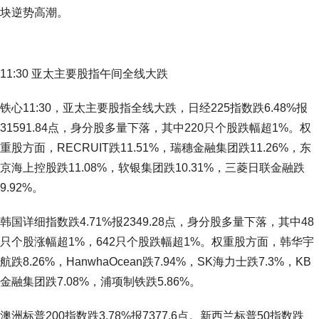
块逆势高潮。
11:30 亚太主要股指午间全线大跌
铁心11:30，亚太主要股指全线大跌，日经225指数跌6.48%报
31591.84点，身分股多量下落，其中220只个股跌幅超1%。权
重股方面，RECRUIT跌11.51%，瑞穗金融集团跌11.26%，东
京海上控股跌11.08%，软银集团跌10.31%，三菱日联金融跌
9.92%。
韩国详细指数跌4.71%报2349.28点，身分股多量下落，其中48
只个股涨幅超1%，642只个股跌幅超1%。权重股方面，韩华宇
航跌8.26%，HanwhaOcean跌7.94%，SK海力士跌7.3%，KB
金融集团跌7.08%，浦项制铁跌5.86%。
澳洲标普200指数跌3.78%报7377.6点。新西兰标普50指数跌