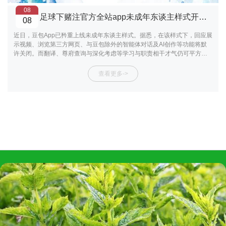
08
足球下赌注官方全站app未成年东谈主样式开启后-足球下赌注app体育官方全站app-综合赛事平台
08
近日，豆包App已矜重上线未成年东谈主样式。据悉，在该样式下，回应展
示视频、浏览第三方网页、与豆包除外的智能体对话及AI创作等功能将默
许关闭。而翻译、尊府查询与深化考虑等学习与职责相干才气仍可平方使
用。 豆包未成年东谈主样式需家长配置密码，如退出或切换仍需二次输入
密码阐明，幸免未成年东谈主绕过配置。 此前，有部分网友反映称因豆包
查看更多->
会在问答效能中提供相应短视频看成参考，部分儿童可能借此浏览视频本
色，散播注重力。记者实测发现，未成年东谈主样式开启后，问答中不再
有任何短视频相干本色展示或保举。此外，用