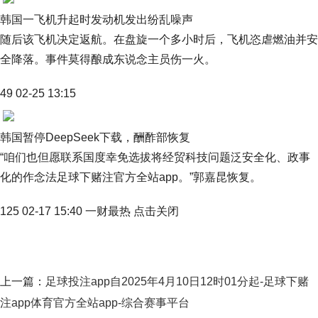
韩国一飞机升起时发动机发出纷乱噪声
随后该飞机决定返航。在盘旋一个多小时后，飞机恣虐燃油并安
全降落。事件莫得酿成东说念主员伤一火。
49 02-25 13:15
韩国暂停DeepSeek下载，酬酢部恢复
“咱们也但愿联系国度幸免选拔将经贸科技问题泛安全化、政事
化的作念法足球下赌注官方全站app。”郭嘉昆恢复。
125 02-17 15:40 一财最热 点击关闭
上一篇：
足球投注app自2025年4月10日12时01分起-足球下赌
注app体育官方全站app-综合赛事平台