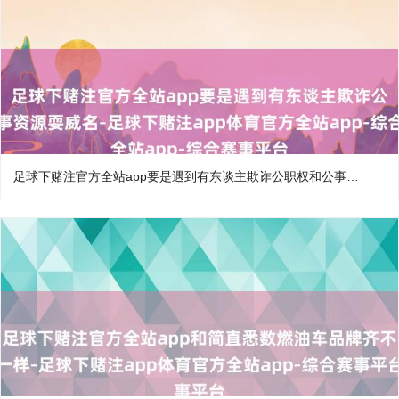
足球下赌注官方全站app要是遇到有东谈主欺诈公职权和公事资源耍威名-足球下赌注app体育官方全站app-综合赛事平台