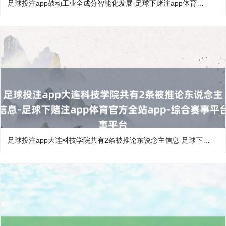
足球投注app鼓动工业全成分智能化发展-足球下赌注app体育官方全站app-综合赛事平台
足球投注app大连科技学院共有2条被推论东说念主信息-足球下赌注app体育官方全站app-综合赛事平台