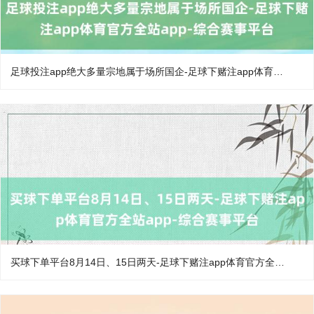
足球投注app绝大多量宗地属于场所国企-足球下赌注app体育官方全站app-综合赛事平台
买球下单平台8月14日、15日两天-足球下赌注app体育官方全站app-综合赛事平台