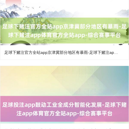
足球下赌注官方全站app京津冀部分地区有暴雨-足球下赌注app体育官方全站app-综合赛事平台