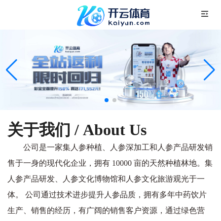
关于我们 / About Us
公司是一家集人参种植、人参深加工和人参产品研发销
售于一身的现代化企业，拥有 10000 亩的天然种植林地。集
人参产品研发、人参文化博物馆和人参文化旅游观光于一
体。 公司通过技术进步提升人参品质，拥有多年中药饮片
生产、销售的经历，有广阔的销售客户资源，通过绿色营