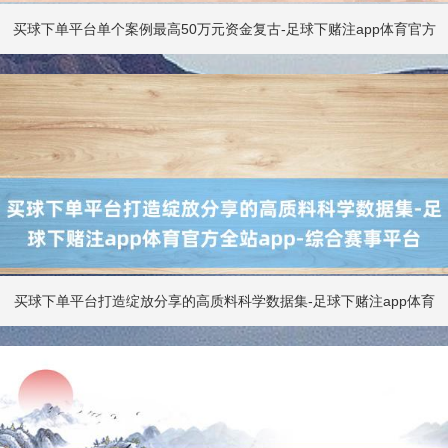
买球下单平台单个案例最高50万元资金复古-足球下赌注app体育官方
全站app-综合赛事平台
买球下单平台打造绽放分享的高质料科学数据集-足球下赌注app体育
官方全站app-综合赛事平台