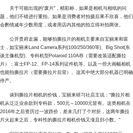
关于可能出现的“废片”，精彩称，如果是相机与相纸的问
题，他们不错进行重拍。如果是消费者对拍摄后果不欣喜，他们
会酌情减年少数用度，或者用店内其他的拍立得补拍两张。
公开贵府走漏，能够拍撕拉片的相机主要来自宝丽来和富
士，如宝丽来Land Camera系列(100/250/360等)、Big Shot(东
谈主像机型)、专科机型Polaroid 110A/B（需要改装适配撕拉
片）；富士FP-12、FP-14系列证件机等。以及一些大画幅相机
也能拍撕拉片（需要撕拉片后背）。这其中绝大部分机器已明确
停产。
谈到撕拉片相机的价钱，宝丽来研习社店主说：“撕拉片相
机从泛泛业余款到专科款，500元～10000元皆有。这类相机在
2016年之后资历过一波跌价，差未几打了个对折，这两年撕拉
片火起来之后，专科性的撕拉片相机价钱又涨且归小数。”