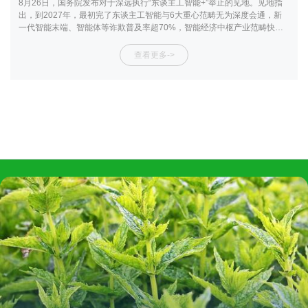
8月26日，国务院发布对于深远执行“东谈主工智能+”举止的见地。见地指
出，到2027年，最初完了东谈主工智能与6大重心范畴无为深度会通，新
一代智能末端、智能体等诈欺普及率超70%，智能经济中枢产业范畴快速
增长，东谈主工智能在群众处治中的作用昭彰增强，东谈主工智能绽放联
接体系不息完善。到2030年，我国东谈主工智能全面赋能高质料发展，新
查看更多->
一代智能末端、智能体等诈欺普及率超90%，智能经济成为我国经济发展
的蹙迫增长极，推动时间普惠和遵守分享。到2035年，我国全面步入智能
经济和智能社会发展新阶段，为