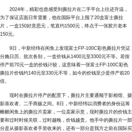
2024年，精彩也曾感受到撕拉片在二手平台上往还升温，
为了保证店面日常需要，他在国际平台上囤了20盒富士撕拉
片，一盒150好意思元，笔直约1500元，终点于一张胶片老本
150元。
9日，中新经纬在闲鱼上发现富士FP-100C彩色撕拉片凭证
分娩日历、批次各别，一盒价钱从1400元至3300元不等。若按
停产前70元一盒的价钱计较，这意味着一张富士FP-100C彩色
撕拉片价钱约140元至330元不等，如今的价钱至少是停产前20
倍。
现时在撕拉片停产的配景下，撕拉片主要通顺于影相馆、摄
影喜欢者、二手商贩之间。8日，中新经纬以消费者的身份运筹
帷幄闲鱼上的撕拉片卖家，一位卖家示意，现时撕拉片的价钱主
要和过时时候关联，过时越晚，价钱越贵。他手中的撕拉片一部
分是从摄影喜欢者手里收来的，还有一部分是我方之前在国际买