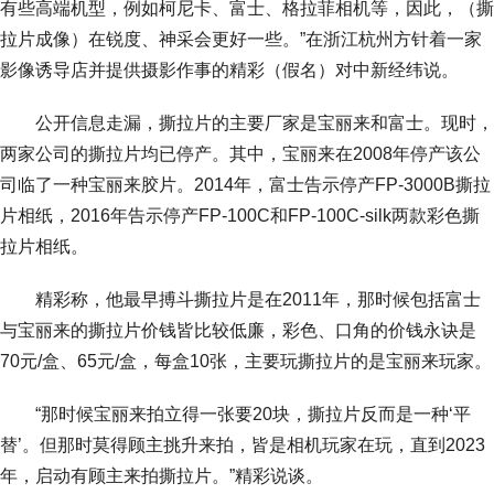
有些高端机型，例如柯尼卡、富士、格拉菲相机等，因此，（撕
拉片成像）在锐度、神采会更好一些。”在浙江杭州方针着一家
影像诱导店并提供摄影作事的精彩（假名）对中新经纬说。
公开信息走漏，撕拉片的主要厂家是宝丽来和富士。现时，
两家公司的撕拉片均已停产。其中，宝丽来在2008年停产该公
司临了一种宝丽来胶片。2014年，富士告示停产FP-3000B撕拉
片相纸，2016年告示停产FP-100C和FP-100C-silk两款彩色撕
拉片相纸。
精彩称，他最早搏斗撕拉片是在2011年，那时候包括富士
与宝丽来的撕拉片价钱皆比较低廉，彩色、口角的价钱永诀是
70元/盒、65元/盒，每盒10张，主要玩撕拉片的是宝丽来玩家。
“那时候宝丽来拍立得一张要20块，撕拉片反而是一种‘平
替’。但那时莫得顾主挑升来拍，皆是相机玩家在玩，直到2023
年，启动有顾主来拍撕拉片。”精彩说谈。