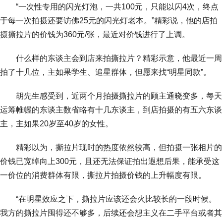
“一次性专用的闪光灯泡，一共100元，只能以闪4次，终点
于每一次拍摄还要访佛25元的闪光灯老本。”精彩说，他的店拍
摄撕拉片的价钱为360元/张，最近对价钱进行了上调。
什么样的东谈主会到店来拍撕拉片？精彩示意，他最近一周
拍了十几位，主如果学生、追星群体，但愿来找“明星同款”。
胡先生感受到，近两个月拍摄撕拉片的顾主通晓变多，每天
运筹帷幄的东谈主数省略有十几东谈主，到店拍摄的有五六东谈
主，主如果20岁至40岁的女性。
精彩以为，撕拉片现时的热度依然较高，但拍摄一张相片的
价钱已宽绰向上300元，且还无法保证拍出遐想后果，能承受这
一价位的消费群体有限，撕拉片拍摄价钱的上升幅度有限。
“在明星效应之下，撕拉片应该还会火比较长的一段时候。
我方的撕拉片囤得还不够多，后续还会想主义在二手平台或者其