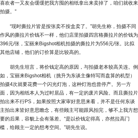
喜欢者一又友会缓缓把我方囤的相纸拿出来卖掉了，咱们就收来
拍摄。”
“现时撕拉片皆是按张卖不按盒卖了。”胡先生称，拍摄不同
作风的撕拉片价钱不一样，他们店里拍摄四宫格撕拉片的价钱为
396元/张，宝丽来Bigshot相机拍摄的撕拉片为556元/张。比拟
其他店铺，他们的订价算是比较高的。
胡先生坦言，将价钱定高的原因，与拍摄老本较高关连。例
如，宝丽来Bigshot相机（挑升为东谈主像特写而盘算的机型）
拍摄4次就要花费一个闪光灯泡，这种灯泡也曾停产。另一方
面，因为相纸本人为过时居品，有一定的废片风险。而且撕拉片
拍出来不行PS，如果按照大家审好意思来看，并不是任何东谈
主拍出来皆好意思瞻念，有些顾主可能跟风拍完，够不上我方想
要的后果，容貌上会有落差。“是以价钱定得高，亦然拉高门
槛，给顾主一定的想考空间。”胡先生说。