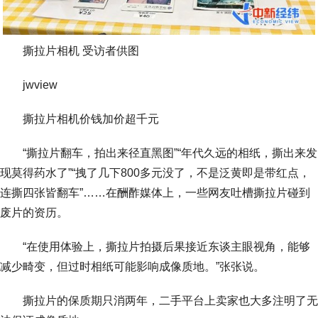
撕拉片相机 受访者供图
jwview
撕拉片相机价钱加价超千元
“撕拉片翻车，拍出来径直黑图”“年代久远的相纸，撕出来发
现莫得药水了”“拽了几下800多元没了，不是泛黄即是带红点，
连撕四张皆翻车”……在酬酢媒体上，一些网友吐槽撕拉片碰到
废片的资历。
“在使用体验上，撕拉片拍摄后果接近东谈主眼视角，能够
减少畸变，但过时相纸可能影响成像质地。”张张说。
撕拉片的保质期只消两年，二手平台上卖家也大多注明了无