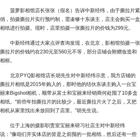
菠萝影相馆店长张张（假名）告诉中新经纬，由于撕拉片紧
俏，拍摄撕拉片实行预约制，需凑够十东谈主，店主会购买一盒
相纸进行拍摄。现时，店里拍摄一张撕拉片的价钱为299元。
中新经纬通过大家点评查询发现，在北京，影相馆拍摄一张
撕拉片的价钱约在230元至560元不等，部分店铺会附赠妆造和
相框。
北京PYQ影相馆店长胡先生对中新经纬示意，我方店铺的
撕拉片相纸是2015年购入的，那时他的结伙东谈主购入一台宝
丽来Bigshot相机，顺带从富士和宝丽来经销商何处囤了10多盒
相纸。“前些年拍撕拉片的比较少，最近撕拉片火了之后，又把
相机从家里找出来放回到了店里。”胡先生说。
位于上海的摄影职责室宝丽来研习社店主对中新经纬
说：“像咱们开实体店的皆是之前囤的一批相纸，然后还有一些