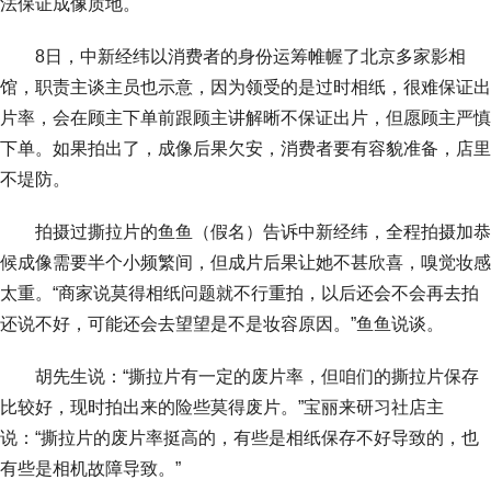
法保证成像质地。
8日，中新经纬以消费者的身份运筹帷幄了北京多家影相
馆，职责主谈主员也示意，因为领受的是过时相纸，很难保证出
片率，会在顾主下单前跟顾主讲解晰不保证出片，但愿顾主严慎
下单。如果拍出了，成像后果欠安，消费者要有容貌准备，店里
不堤防。
拍摄过撕拉片的鱼鱼（假名）告诉中新经纬，全程拍摄加恭
候成像需要半个小频繁间，但成片后果让她不甚欣喜，嗅觉妆感
太重。“商家说莫得相纸问题就不行重拍，以后还会不会再去拍
还说不好，可能还会去望望是不是妆容原因。”鱼鱼说谈。
胡先生说：“撕拉片有一定的废片率，但咱们的撕拉片保存
比较好，现时拍出来的险些莫得废片。”宝丽来研习社店主
说：“撕拉片的废片率挺高的，有些是相纸保存不好导致的，也
有些是相机故障导致。”