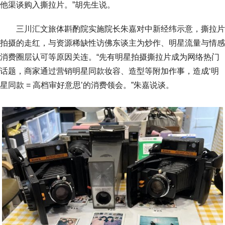
他渠谈购入撕拉片。”胡先生说。
三川汇文旅体斟酌院实施院长朱嘉对中新经纬示意，撕拉片
拍摄的走红，与资源稀缺性访佛东谈主为炒作、明星流量与情感
消费圈层认可等原因关连。“先有明星拍摄撕拉片成为网络热门
话题，商家通过营销明星同款妆容、造型等附加作事，造成‘明
星同款 = 高档审好意思’的消费领会。”朱嘉说谈。