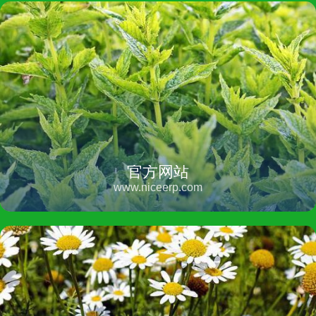
官方网站
www.niceerp.com