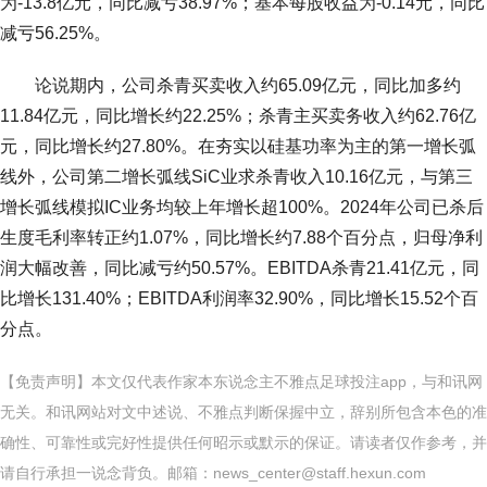
为-13.8亿元，同比减亏38.97%；基本每股收益为-0.14元，同比
减亏56.25%。
论说期内，公司杀青买卖收入约65.09亿元，同比加多约
11.84亿元，同比增长约22.25%；杀青主买卖务收入约62.76亿
元，同比增长约27.80%。在夯实以硅基功率为主的第一增长弧
线外，公司第二增长弧线SiC业求杀青收入10.16亿元，与第三
增长弧线模拟IC业务均较上年增长超100%。2024年公司已杀后
生度毛利率转正约1.07%，同比增长约7.88个百分点，归母净利
润大幅改善，同比减亏约50.57%。EBITDA杀青21.41亿元，同
比增长131.40%；EBITDA利润率32.90%，同比增长15.52个百
分点。
【免责声明】本文仅代表作家本东说念主不雅点足球投注app，与和讯网
无关。和讯网站对文中述说、不雅点判断保握中立，辞别所包含本色的准
确性、可靠性或完好性提供任何昭示或默示的保证。请读者仅作参考，并
请自行承担一说念背负。邮箱：news_center@staff.hexun.com