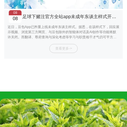
08
足球下赌注官方全站app未成年东谈主样式开启后-足球下赌注app体育官方全站app-综合赛事平台
08
近日，豆包App已矜重上线未成年东谈主样式。据悉，在该样式下，回应展
示视频、浏览第三方网页、与豆包除外的智能体对话及AI创作等功能将默
许关闭。而翻译、尊府查询与深化考虑等学习与职责相干才气仍可平方使
用。 豆包未成年东谈主样式需家长配置密码，如退出或切换仍需二次输入
密码阐明，幸免未成年东谈主绕过配置。 此前，有部分网友反映称因豆包
查看更多->
会在问答效能中提供相应短视频看成参考，部分儿童可能借此浏览视频本
色，散播注重力。记者实测发现，未成年东谈主样式开启后，问答中不再
有任何短视频相干本色展示或保举。此外，用