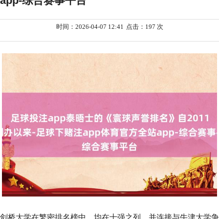
app-综合赛事平台
时间：2026-04-07 12:41
点击：197 次
剑桥大学在繁密排名榜中，均在十强之列，并连接与牛津大学争