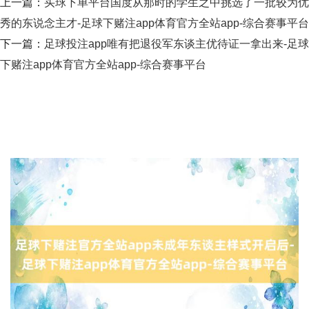
上一篇：
买球下单平台国度从那时的学生之中挑选了一批较为优
秀的东说念主才-足球下赌注app体育官方全站app-综合赛事平台
下一篇：
足球投注app唯有把退役军东谈主优待证一拿出来-足球
下赌注app体育官方全站app-综合赛事平台