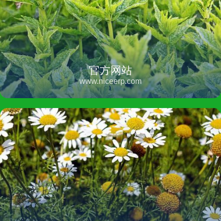
官方网站
www.niceerp.com