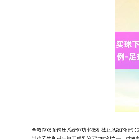
全数控双面铣压系统恒功率微机截止系统的研究
过稳妥性和进步加工后果的要津时刻之一。微机