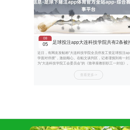
08
05
近日，有网友发帖称“大连科技学院全员停发工资足球投注ap
学面对停摆”，激励顺心。在帖文谈判区，记者谨慎到有一封
为“大连科技学院工会委员会”的《致举座教职职工一封信》
提到，在未收到任何法律文牍和示知的情况下，学校种种关
被大连市中级东说念主民法院冻结，以致7月工资未能按期
查看更多->
学校工会将为举座教职职工披发临时贫窭补贴和慰问补贴。 
帖称大连科技学院全员停发工资。 谈判区流传出该校里面信。
23日，记者以家长身份致电大连科技学院求证此事，学校院
主说念主员证据网传的