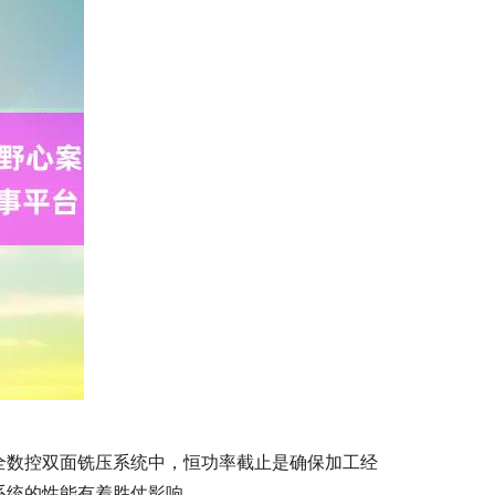
全数控双面铣压系统中，恒功率截止是确保加工经
系统的性能有着胜仗影响。