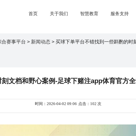
首页
关于我们
智慧教育
服务支持
-综合赛事平台
>
新闻动态
> 买球下单平台不错找到一些斟酌的时刻
文档和野心案例-足球下赌注app体育官方全站
时间：2026-04-02 09:06
点击：102 次