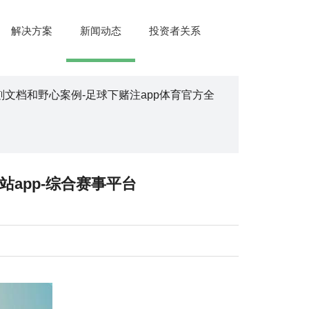
解决方案
新闻动态
投资者关系
文档和野心案例-足球下赌注app体育官方全
app-综合赛事平台